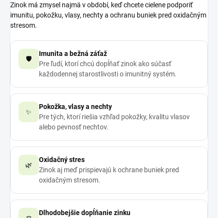
Zinok má zmysel najmä v období, keď chcete cielene podporiť
imunitu, pokožku, vlasy, nechty a ochranu buniek pred oxidačným
stresom.
Imunita a bežná záťaž
🛡️
Pre ľudí, ktorí chcú dopĺňať zinok ako súčasť
každodennej starostlivosti o imunitný systém.
Pokožka, vlasy a nechty
✨
Pre tých, ktorí riešia vzhľad pokožky, kvalitu vlasov
alebo pevnosť nechtov.
Oxidačný stres
🌿
Zinok aj meď prispievajú k ochrane buniek pred
oxidačným stresom.
Dlhodobejšie dopĺňanie zinku
⚖️