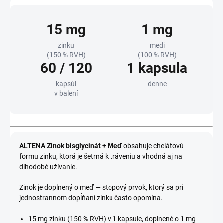
15 mg
1 mg
zinku
medi
(150 % RVH)
(100 % RVH)
60 / 120
1 kapsula
kapsúl
denne
v balení
ALTENA Zinok bisglycinát + Meď
obsahuje chelátovú
formu zinku, ktorá je šetrná k tráveniu a vhodná aj na
dlhodobé užívanie.
Zinok je doplnený o meď — stopový prvok, ktorý sa pri
jednostrannom dopĺňaní zinku často opomína.
15 mg zinku (150 % RVH) v 1 kapsule, doplnené o 1 mg