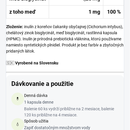
z toho meď
1 mg
100 %
Zloženie:
inulín z koreňov čakanky obyčajnej (Cichorium intybus),
chelátový zinok bisglycinát, meď bisglycinát, rastlinná kapsula
(HPMC). Inulín je prírodná prebiotická vláknina, ktorú používame
namiesto syntetických plnidiel. Produkt je bez farbív a zbytočných
pridaných látok.
🇸🇰
Vyrobené na Slovensku
Dávkovanie a použitie
Denná dávka
💊
1 kapsula denne
Balenie 60 ks vydrží približne na 2 mesiace, balenie
120 ks približne na 4 mesiace.
Spôsob užitia
💧
Zapiť dostatočným množstvom vody