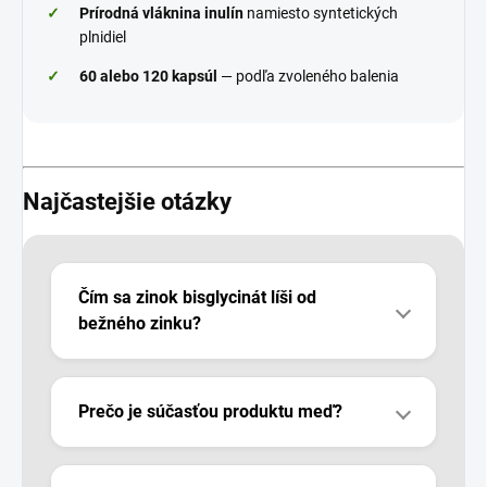
✓
Prírodná vláknina inulín
namiesto syntetických
plnidiel
✓
60 alebo 120 kapsúl
— podľa zvoleného balenia
Najčastejšie otázky
Čím sa zinok bisglycinát líši od
bežného zinku?
Prečo je súčasťou produktu meď?