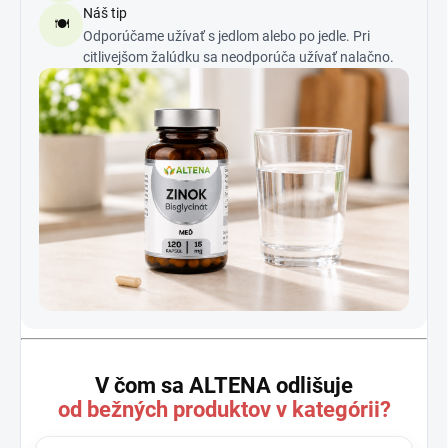
Náš tip
🍽️
Odporúčame užívať s jedlom alebo po jedle. Pri
citlivejšom žalúdku sa neodporúča užívať nalačno.
V čom sa ALTENA odlišuje
od bežných produktov v kategórii?