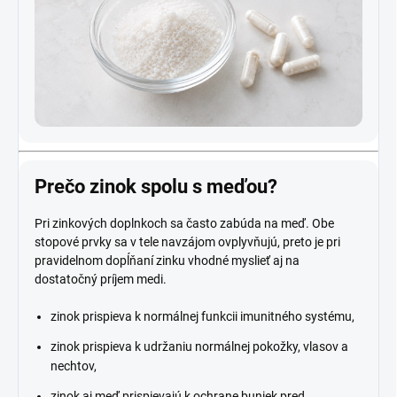
Prečo zinok spolu s meďou?
Pri zinkových doplnkoch sa často zabúda na meď. Obe
stopové prvky sa v tele navzájom ovplyvňujú, preto je pri
pravidelnom dopĺňaní zinku vhodné myslieť aj na
dostatočný príjem medi.
zinok prispieva k normálnej funkcii imunitného systému,
zinok prispieva k udržaniu normálnej pokožky, vlasov a
nechtov,
zinok aj meď prispievajú k ochrane buniek pred