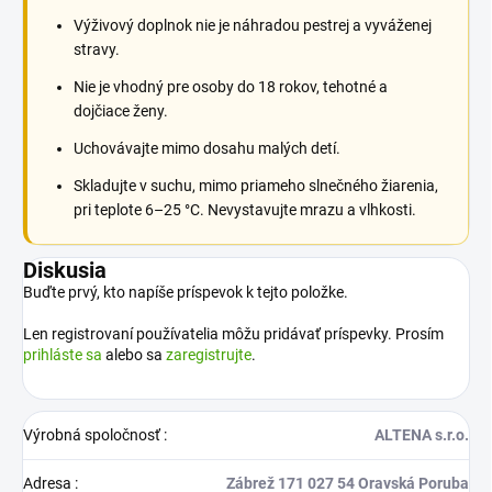
Výživový doplnok nie je náhradou pestrej a vyváženej
stravy.
Nie je vhodný pre osoby do 18 rokov, tehotné a
dojčiace ženy.
Uchovávajte mimo dosahu malých detí.
Skladujte v suchu, mimo priameho slnečného žiarenia,
pri teplote 6–25 °C. Nevystavujte mrazu a vlhkosti.
Diskusia
Buďte prvý, kto napíše príspevok k tejto položke.
Len registrovaní používatelia môžu pridávať príspevky. Prosím
prihláste sa
alebo sa
zaregistrujte
.
Výrobná spoločnosť
:
ALTENA s.r.o.
Adresa
:
Zábrež 171 027 54 Oravská Poruba