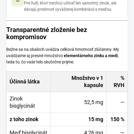
Pre ľudí, ktorí nechcú užívať len samotný zinok, ale
dávajú prednosť vyváženej kombinácii s meďou.
Transparentné zloženie bez
kompromisov
Bežne sa na obaloch uvádza celková hmotnosť zlúčeniny. My
uvádzame aj presné množstvo
elementárneho zinku a medi
,
teda to, čo vaše telo skutočne prijme.
Množstvo v 1
%
Účinná látka
kapsule
RVH
Zinok
52,5 mg
—
bisglycinát
z toho zinok
15 mg
150 %
Meď bisglycinát
4,26 mg
—