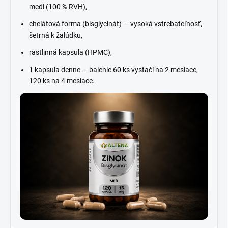
medi (100 % RVH),
chelátová forma (bisglycinát) — vysoká vstrebateľnosť,
šetrná k žalúdku,
rastlinná kapsula (HPMC),
1 kapsula denne — balenie 60 ks vystačí na 2 mesiace,
120 ks na 4 mesiace.