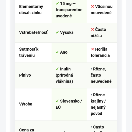
15 mg —
Elementárny
Väčšinou
transparentne
obsah zinku
neuvedené
uvedené
Často
Vstrebateľnosť
Vysoká
nižšia
Šetrnosť k
Horšia
Áno
tráveniu
tolerancia
Inulín
Rôzne,
Plnivo
(prírodná
často
vláknina)
neuvedené
Rôzne
Slovensko /
krajiny /
Výroba
EÚ
nejasný
pôvod
Často
Cena za