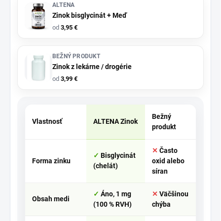
ALTENA
Zinok bisglycinát + Meď
od
3,95 €
BEŽNÝ PRODUKT
Zinok z lekárne / drogérie
od
3,99 €
Bežný
Vlastnosť
ALTENA Zinok
produkt
Často
Bisglycinát
Forma zinku
oxid alebo
(chelát)
síran
Áno, 1 mg
Väčšinou
Obsah medi
(100 % RVH)
chýba