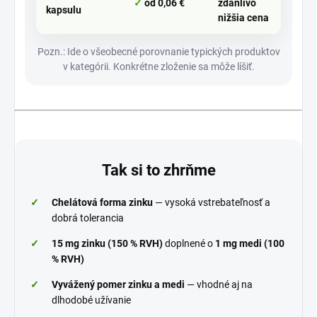
od 0,06 €
zdanlivo
kapsulu
nižšia cena
Pozn.: Ide o všeobecné porovnanie typických produktov
v kategórii. Konkrétne zloženie sa môže líšiť.
Tak si to zhrňme
✓
Chelátová forma zinku
— vysoká vstrebateľnosť a
dobrá tolerancia
✓
15 mg zinku (150 % RVH)
doplnené o
1 mg medi (100
% RVH)
✓
Vyvážený pomer zinku a medi
— vhodné aj na
dlhodobé užívanie