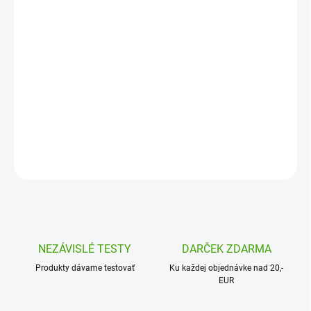
MOŽNOSTI DORUČENIA
−
+
Pridať do košíka
250 mg čistej kyseliny L-askorbovej bez zbytočných prídavných
látok, v rastlinnej kapsule vhodnej aj pre vegánov.
DETAILNÉ INFORMÁCIE
OPÝTAŤ SA
NEZÁVISLÉ TESTY
DARČEK ZDARMA
Produkty dávame testovať
Ku každej objednávke nad 20,-
EUR