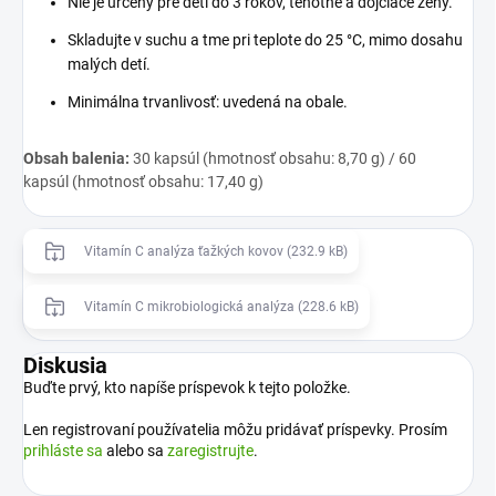
Nie je určený pre deti do 3 rokov, tehotné a dojčiace ženy.
Skladujte v suchu a tme pri teplote do 25 °C, mimo dosahu
malých detí.
Minimálna trvanlivosť: uvedená na obale.
Obsah balenia:
30 kapsúl (hmotnosť obsahu: 8,70 g) / 60
kapsúl (hmotnosť obsahu: 17,40 g)
Vitamín C analýza ťažkých kovov (232.9 kB)
Vitamín C mikrobiologická analýza (228.6 kB)
Diskusia
Buďte prvý, kto napíše príspevok k tejto položke.
Len registrovaní používatelia môžu pridávať príspevky. Prosím
prihláste sa
alebo sa
zaregistrujte
.