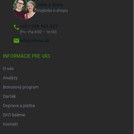
Jano a Dana
majitelia e-shopu
+421 908 963 677
(Po–Pia 8:00 – 16:00)
info@altena.sk
INFORMÁCIE PRE VÁS
O nás
Analýzy
Bonusový program
Darček
Doprava a platba
EKO balenie
Kontakt