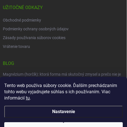
UŽITOČNÉ ODKAZY
Obchodné podmienky
Podmienky ochrany osobných údajov
Zásady používania súborov cookies
Vrátenie tovaru
BLOG
Magnézium (horčík): ktorá forma má skutočný zmysel a prečo nie je
jedno, čo užívate
Tento web používa súbory cookie. Ďalším prechádzaním
Zdravotné benefity železa
tohto webu vyjadrujete súhlas s ich používaním. Viac
informácií
tu
.
Výhody oregánového oleja
Nastavenie