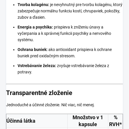
Tvorba kolagénu:
je nevyhnutný pre tvorbu kolagénu, ktorý
zabezpečuje normálnu funkciu kostí, chrupaviek, pokožky,
zubov a ďasien.
Energia a psychika:
prispieva k zníženiu únavy a
vyčerpania a k správnej funkcii psychiky a nervového
systému.
Ochrana buniek:
ako antioxidant prispieva k ochrane
buniek pred oxidačným stresom.
Vstrebávanie železa:
zvyšuje vstrebávanie železa z
potravy.
Transparentné zloženie
Jednoduché a účinné zloženie. Nič viac, nič menej.
Množstvo v 1
%
Účinná látka
kapsule
RVH*