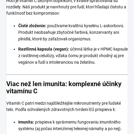
Hoci je vitamín C bežným doplnkom, v kvalite spracovania sú
rozdiely. Náš produkt je navrhnutý pre ľudí, ktorí hľadajú čistotu a
funkčnosť bez kompromisov:
Čisté zloženie:
používame kvalitnú kyselinu L-askorbovú.
Produkt neobsahuje zbytočné farbivá, konzervanty ani
plnidlá, ktoré by zaťažovali organizmus.
Rastlinná kapsula (vegan):
účinná látka je v HPMC kapsule
z rastlinnej celulózy, vďaka čomu je produkt vhodný aj pre
vegánov a ľudí s intoleranciou na želatínu.
Viac než len imunita: komplexné účinky
vitamínu C
Vitamín C patrí medzi najdôležitejšie mikronutrienty pre ľudské
telo. Podľa schválených zdravotných tvrdení EÚ prispieva k:
Imunita:
prispieva k správnemu fungovaniu imunitného
systému (aj počas intenzívnej telesnej námahy a po nej).