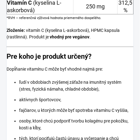
Vitamín C
(kyselina L-
312,5
250 mg
askorbová)
%
*RVH – referenčná výživová hodnota priemerného dospelého.
Zloženie:
vitamín C (kyselina L-askorbová), HPMC kapsula
(rastlinná). Produkt je
vhodný pre vegánov
.
Pre koho je produkt určený?
Dopĺňanie vitamínu C môže byť vhodné najmä pre:
ľudí v obdobiach zvýšenej záťaže na imunitný systém
(stres, fyzická námaha, chladné obdobie),
aktívnych športovcov,
fajčiarov, u ktorých môže byť spotreba vitamínu C vyššia,
osoby, ktoré chcú podporiť tvorbu kolagénu pre pokožku,
kosti a kĺby,
tých, ktorí pociťujú častú únavu a vyčerpanie a chcú