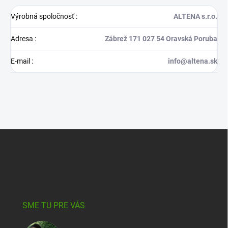
Výrobná spoločnosť
:
ALTENA s.r.o.
Adresa
:
Zábrež 171 027 54 Oravská Poruba
E-mail
:
info@altena.sk
Z
á
p
ä
t
i
e
SME TU PRE VÁS