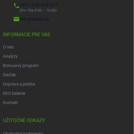
+421 908 963 677
(Po–Pia 8:00 – 16:00)
info@altena.sk
INFORMÁCIE PRE VÁS
O nás
Analýzy
Bonusový program
Darček
Doprava a platba
EKO balenie
Kontakt
UŽITOČNÉ ODKAZY
Obchodné podmienky