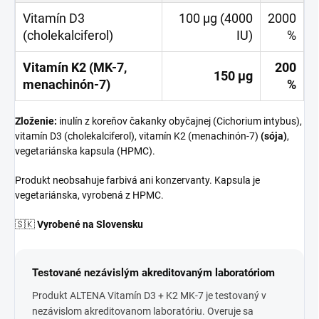
Vitamín D3
100 µg (4000
2000
(cholekalciferol)
IU)
%
Vitamín K2 (MK-7,
200
150 µg
menachinón-7)
%
Zloženie:
inulín z koreňov čakanky obyčajnej (Cichorium intybus),
vitamín D3 (cholekalciferol), vitamín K2 (menachinón-7)
(sója)
,
vegetariánska kapsula (HPMC).
Produkt neobsahuje farbivá ani konzervanty. Kapsula je
vegetariánska, vyrobená z HPMC.
🇸🇰
Vyrobené na Slovensku
Testované nezávislým akreditovaným laboratóriom
Produkt ALTENA Vitamín D3 + K2 MK-7 je testovaný v
nezávislom akreditovanom laboratóriu. Overuje sa