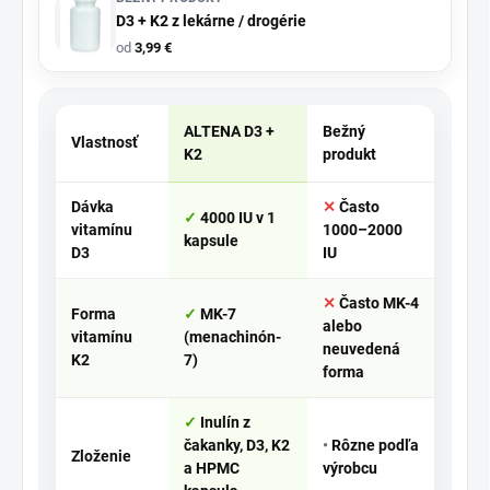
D3 + K2 z lekárne / drogérie
od
3,99 €
ALTENA D3 +
Bežný
Vlastnosť
K2
produkt
Dávka
Často
4000 IU v 1
vitamínu
1000–2000
kapsule
D3
IU
Často MK-4
Forma
MK-7
alebo
vitamínu
(menachinón-
neuvedená
K2
7)
forma
Inulín z
čakanky, D3, K2
Rôzne podľa
Zloženie
a HPMC
výrobcu