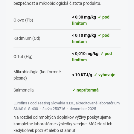
bezpečnosť a mikrobiologická čistota produktu.
< 0,30 mg/kg
✓ pod
Olovo (Pb)
limitom
< 0,10 mg/kg
✓ pod
Kadmium (Cd)
limitom
< 0,010 mg/kg
✓ pod
Ortuť (Hg)
limitom
Mikrobiológia (koliformné,
< 10 KTJ/g
✓ vyhovuje
plesne)
Salmonella
✓ neprítomná
Eurofins Food Testing Slovakia s.r.o., akreditované laboratórium
SNAS č. S-400 · šarža 250716 · december 2025
Na rozdiel od mnohých doplnkov výživy poskytujeme
kompletné laboratórne výsledky verejne. Môžete si ich
kedykoľvek pozrieť alebo stiahnuť.