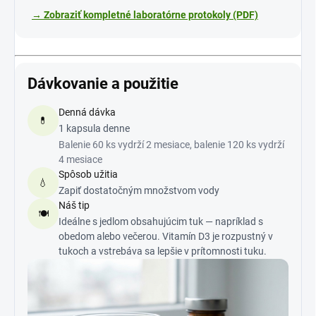
→ Zobraziť kompletné laboratórne protokoly (PDF)
Dávkovanie a použitie
Denná dávka
💊
1 kapsula denne
Balenie 60 ks vydrží 2 mesiace, balenie 120 ks vydrží
4 mesiace
Spôsob užitia
💧
Zapiť dostatočným množstvom vody
Náš tip
🍽️
Ideálne s jedlom obsahujúcim tuk — napríklad s
obedom alebo večerou. Vitamín D3 je rozpustný v
tukoch a vstrebáva sa lepšie v prítomnosti tuku.