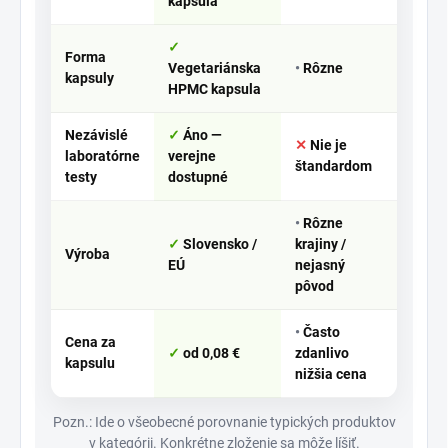
kapsula
Forma
Vegetariánska
Rôzne
kapsuly
HPMC kapsula
Nezávislé
Áno —
Nie je
laboratórne
verejne
štandardom
testy
dostupné
Rôzne
Slovensko /
krajiny /
Výroba
EÚ
nejasný
pôvod
Často
Cena za
od 0,08 €
zdanlivo
kapsulu
nižšia cena
Pozn.: Ide o všeobecné porovnanie typických produktov
v kategórii. Konkrétne zloženie sa môže líšiť.