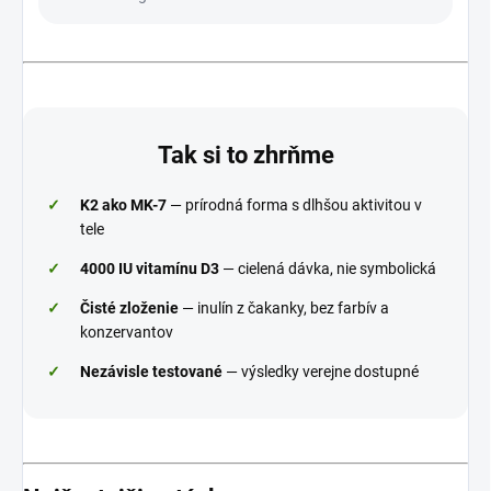
Tak si to zhrňme
✓
K2 ako MK-7
— prírodná forma s dlhšou aktivitou v
tele
✓
4000 IU vitamínu D3
— cielená dávka, nie symbolická
✓
Čisté zloženie
— inulín z čakanky, bez farbív a
konzervantov
✓
Nezávisle testované
— výsledky verejne dostupné