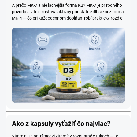
A prečo MK-7 a nie lacnejšia forma K2? MK-7 je prírodného
pôvodu a v tele zostáva aktívny podstatne dlhšie než forma
MK-4 — čo pri každodennom dopĺňaní robí praktický rozdiel.
Ako z kapsuly vyťažiť čo najviac?
Vitamín D3 patrí medzi vitamíny rozpustné v tukoch — to