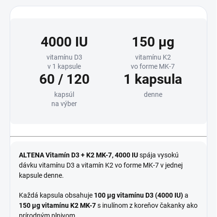
4000 IU
150 µg
vitamínu D3
vitamínu K2
v 1 kapsule
vo forme MK-7
60 / 120
1 kapsula
kapsúl
denne
na výber
ALTENA Vitamín D3 + K2 MK-7, 4000 IU
spája vysokú
dávku vitamínu D3 a vitamín K2 vo forme MK-7 v jednej
kapsule denne.
Každá kapsula obsahuje
100 µg vitamínu D3 (4000 IU)
a
150 µg vitamínu K2 MK-7
s inulínom z koreňov čakanky ako
prírodným plnivom.