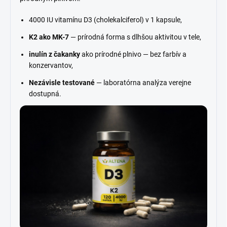
4000 IU vitamínu D3 (cholekalciferol) v 1 kapsule,
K2 ako MK-7
— prírodná forma s dlhšou aktivitou v tele,
inulín z čakanky
ako prírodné plnivo — bez farbív a
konzervantov,
Nezávisle testované
— laboratórna analýza verejne
dostupná.