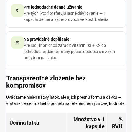
Pre jednoduché denné užívanie
💊
Pre tých, ktorí preferujú jasné dávkovanie — 1
kapsula denne a výber z dvoch veľkostí balenia.
Na pravidelné dopĺňanie
📅
Pre ľudí, ktorí chcú zaradiť vitamín D3 + K2 do
jednoduchej dennej rutiny počas obdobia s nízkym
pobytom na slnku.
Transparentné zloženie bez
kompromisov
Uvádzame nielen názvy látok, ale aj ich presnú formu a dávku —
vrátane percentuálneho podielu na referenčnej výživovej hodnote.
Množstvo v 1
%
Účinná látka
kapsule
RVH