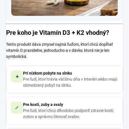
Pre koho je Vitamín D3 + K2 vhodný?
Tento produkt dáva zmysel najmä ľuďom, ktorí chcú dopĺňať
vitamín D pravidelne, jednoducho a v dávke, ktorá nie je len
symbolická.
Pri nízkom pobyte na slnku
☀️
Pre ľudí, ktorí trávia väčšinu dňa v interiéri alebo majú
obmedzený pobyt na slnku.
Pre kosti, zuby a svaly
🦴
Pre ľudí, ktorí chcú dlhodobo podporiť zdravie kostí,
zubov a správnu činnosť svalov.