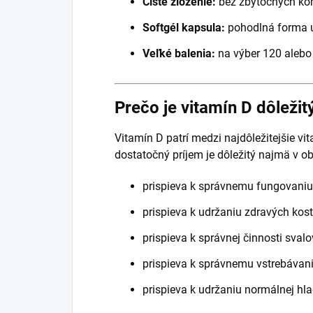
Čisté zloženie:
bez zbytočných kom
Softgél kapsula:
pohodlná forma u
Veľké balenia:
na výber 120 alebo 
Prečo je vitamín D dôležit
Vitamín D patrí medzi najdôležitejšie v
dostatočný príjem je dôležitý najmä v 
prispieva k správnemu fungovaniu
prispieva k udržaniu zdravých kost
prispieva k správnej činnosti svalo
prispieva k správnemu vstrebávaniu
prispieva k udržaniu normálnej hla