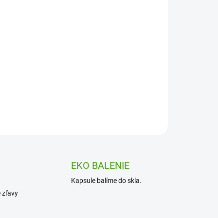
5 μg (denná dávka 1 kapsula)
odlné každodenné užívanie
 a svalov
enie
bez zbytočných kombinácií
u
OPÝTAŤ SA
EKO BALENIE
Kapsule balíme do skla.
e zľavy