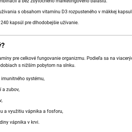
binácií a bez zbytočného marketingového balastu.
žívania s obsahom vitamínu D3 rozpusteného v mäkkej kapsul
240 kapsúl pre dlhodobejšie užívanie.
ý?
itamíny pre celkové fungovanie organizmu. Podieľa sa na viacer
obdobiach s nižším pobytom na slnku.
 imunitného systému,
í a zubov,
v,
 a využitiu vápnika a fosforu,
diny vápnika v krvi.