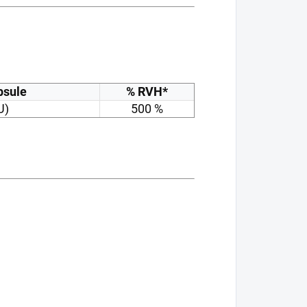
psule
% RVH*
U)
500 %