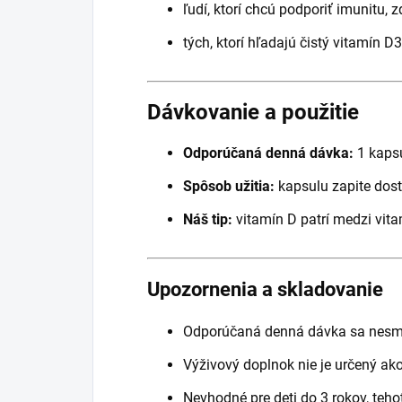
ľudí, ktorí chcú podporiť imunitu, z
tých, ktorí hľadajú čistý vitamín D
Dávkovanie a použitie
Odporúčaná denná dávka:
1 kaps
Spôsob užitia:
kapsulu zapite do
Náš tip:
vitamín D patrí medzi vita
Upozornenia a skladovanie
Odporúčaná denná dávka sa nesmi
Výživový doplnok nie je určený ako
Nevhodné pre deti do 3 rokov, teho