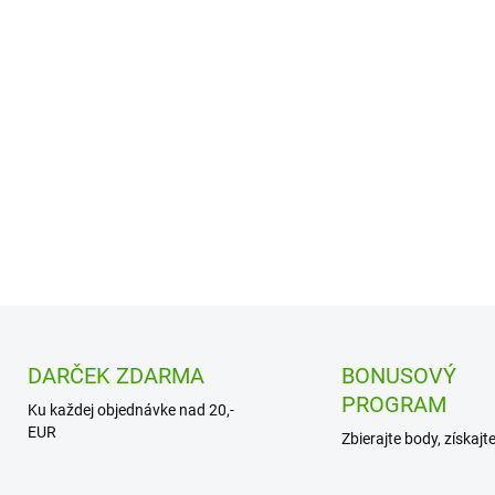
•
Vitamín D3 1000 IU
– 2
•
Softgél kapsula
pre poh
•
Podpora imunity
, kostí
•
Jednoduché čisté zlož
•
Vyrobené na Slovensk
DETAILNÉ INFORMÁCIE
DARČEK ZDARMA
BONUSOVÝ
PROGRAM
Ku každej objednávke nad 20,-
EUR
Zbierajte body, získajt