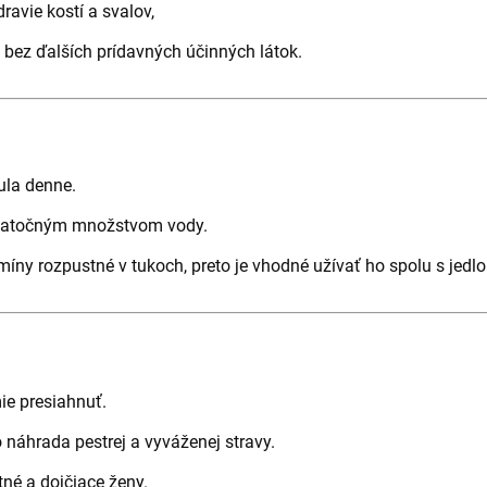
dravie kostí a svalov,
3 bez ďalších prídavných účinných látok.
ula denne.
statočným množstvom vody.
míny rozpustné v tukoch, preto je vhodné užívať ho spolu s jedl
e presiahnuť.
 náhrada pestrej a vyváženej stravy.
tné a dojčiace ženy.