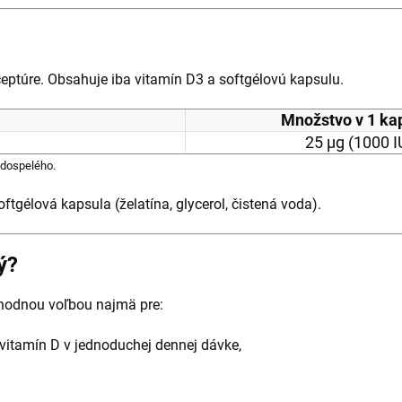
eptúre. Obsahuje iba vitamín D3 a softgélovú kapsulu.
Množstvo v 1 ka
25 μg (1000 I
 dospelého.
oftgélová kapsula (želatína, glycerol, čistená voda).
ý?
hodnou voľbou najmä pre:
ť vitamín D v jednoduchej dennej dávke,