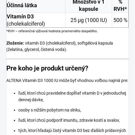
Množstvo v 1
%
Účinná látka
kapsule
RVH*
Vitamín D3
25 μg (1000 IU)
500 %
(cholekalciferol)
*RVH – referenčná výživová hodnota priemerného dospelého.
Zloženie:
vitamín D3 (cholekalciferol), softgélová kapsula
(želatína, glycerol, čistená voda).
Pre koho je produkt určený?
ALTENA Vitamín D3 1000 IU môže byť vhodnou voľbou najmä pre:
ľudí, ktorí chcú pravidelne dopĺňať vitamín D v jednoduchej
dennej dávke,
osoby s nižším pobytom na slnku,
ľudí, ktorí chcú podporiť imunitu, zdravie kostí a svalov,
tých, ktorí hľadajú čistý vitamín D3 bez ďalších prídavných