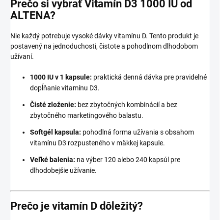
Prečo si vybrať Vitamín D3 1000 IU od
ALTENA?
Nie každý potrebuje vysoké dávky vitamínu D. Tento produkt je
postavený na jednoduchosti, čistote a pohodlnom dlhodobom
užívaní.
1000 IU v 1 kapsule:
praktická denná dávka pre pravidelné
dopĺňanie vitamínu D3.
Čisté zloženie:
bez zbytočných kombinácií a bez
zbytočného marketingového balastu.
Softgél kapsula:
pohodlná forma užívania s obsahom
vitamínu D3 rozpusteného v mäkkej kapsule.
Veľké balenia:
na výber 120 alebo 240 kapsúl pre
dlhodobejšie užívanie.
Prečo je vitamín D dôležitý?