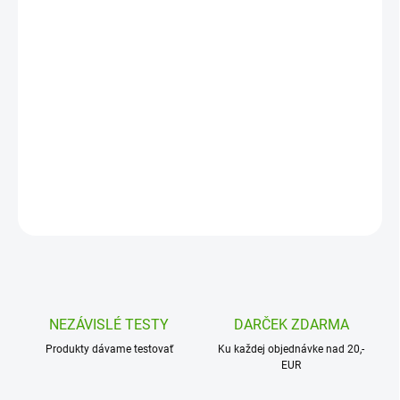
užívanie
•
Podpora imunity
, kostí a svalov
•
Jednoduché čisté zloženie
bez zbytočných
kombinácií
•
Vyrobené na Slovensku
DETAILNÉ INFORMÁCIE
OPÝTAŤ SA
NEZÁVISLÉ TESTY
DARČEK ZDARMA
Produkty dávame testovať
Ku každej objednávke nad 20,-
EUR